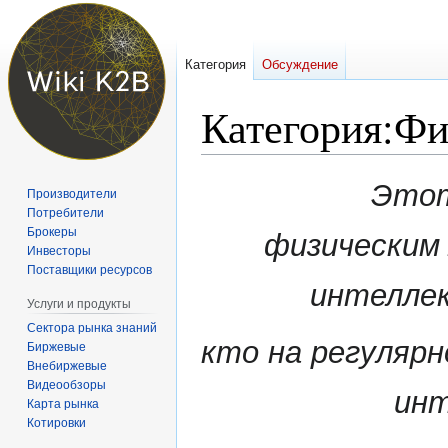
Категория
Обсуждение
Категория
:
Фи
Перейти
Перейти
Этот
Производители
к
к
Потребители
навигации
поиску
Брокеры
физическим
Инвесторы
Поставщики ресурсов
интеллек
Услуги и продукты
Сектора рынка знаний
кто на регулярн
Биржевые
Внебиржевые
Видеообзоры
инт
Карта рынка
Котировки