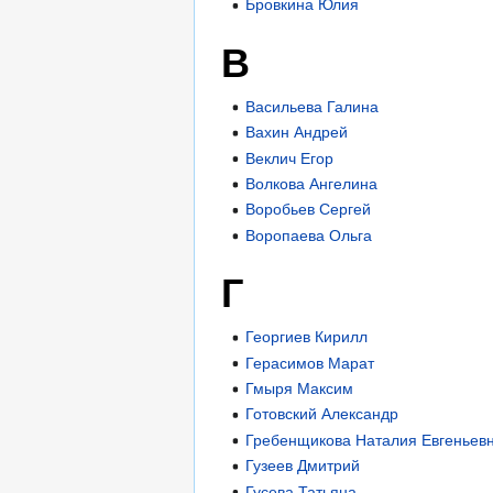
Бровкина Юлия
В
Васильева Галина
Вахин Андрей
Веклич Егор
Волкова Ангелина
Воробьев Сергей
Воропаева Ольга
Г
Георгиев Кирилл
Герасимов Марат
Гмыря Максим
Готовский Александр
Гребенщикова Наталия Евгеньев
Гузеев Дмитрий
Гусева Татьяна