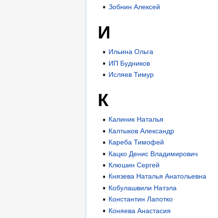
Зобнин Алексей
И
Ильина Ольга
ИП Будников
Исляев Тимур
К
Калиник Наталья
Калтыков Александр
Кареба Тимофей
Кацко Денис Владимирович
Клюшин Сергей
Князева Наталья Анатольевна
Кобулашвили Натэла
Константин Лапотко
Коняева Анастасия