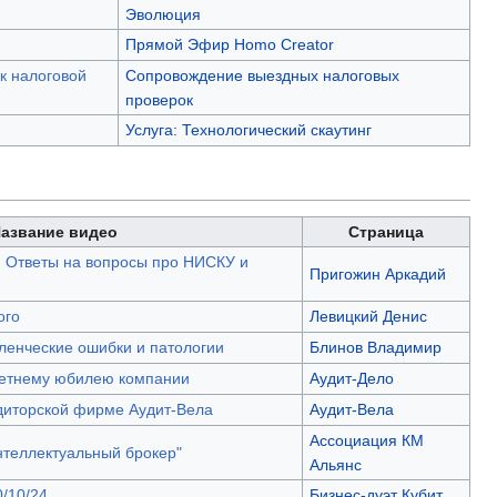
Эволюция
Прямой Эфир Homo Creator
к налоговой
Сопровождение выездных налоговых
проверок
Услуга: Технологический скаутинг
азвание видео
Страница
: Ответы на вопросы про НИСКУ и
Пригожин Аркадий
ого
Левицкий Денис
ленческие ошибки и патологии
Блинов Владимир
летнему юбилею компании
Аудит-Дело
диторской фирме Аудит-Вела
Аудит-Вела
Ассоциация КМ
нтеллектуальный брокер"
Альянс
/10/24
Бизнес-дуэт Кубит