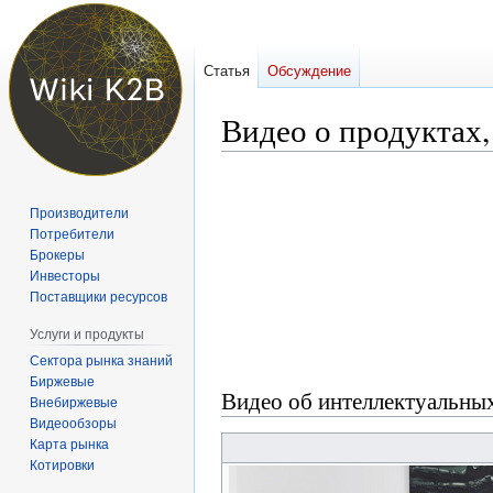
Статья
Обсуждение
Видео о продуктах,
Перейти
Перейти
к
к
Производители
навигации
поиску
Потребители
Брокеры
Инвесторы
Поставщики ресурсов
Услуги и продукты
Сектора рынка знаний
Биржевые
Видео об интеллектуальных
Внебиржевые
Видеообзоры
Карта рынка
Котировки