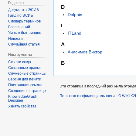
Редсовет
D
Документы ЭСИБ
Dolphin
Гайд по ЭСИБ
Словарь терминов
I
База знаний
ITLand
Умным быть модно
Новости
А
Случайная статья
Анисимов Виктор
Инструменты
Ссылки сюда
Б
Связанные правки
Служебные страницы
Версия для печати
Постоянная ссылка
Эта страница в последний раз была отредак
Сведения о странице
Политика конфиденциальности
О WIKI K2
KnowledgeGraph
Designer
Узнать свойства