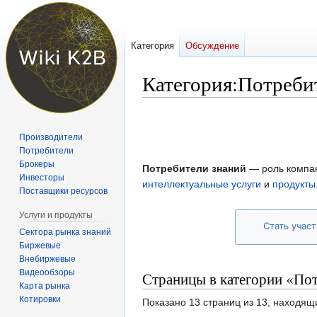
Категория
Обсуждение
Категория
:
Потреби
Перейти
Перейти
к
к
Производители
навигации
поиску
Потребители
Брокеры
Потребители знаний
— роль компа
Инвесторы
интеллектуальные услуги
и
продукты
Поставщики ресурсов
Услуги и продукты
Стать учас
Сектора рынка знаний
Биржевые
Внебиржевые
Видеообзоры
Страницы в категории «По
Карта рынка
Котировки
Показано 13 страниц из 13, находящ