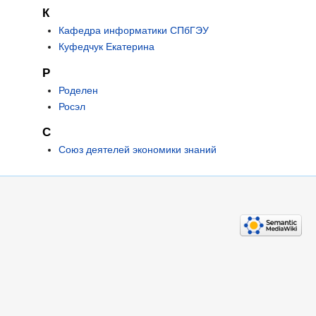
К
Кафедра информатики СПбГЭУ
Куфедчук Екатерина
Р
Роделен
Росэл
С
Союз деятелей экономики знаний