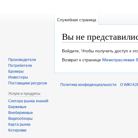
Служебная страница
Вы не представили
Перейти
Перейти
Войдите, Чтобы получить доступ к э
к
к
Возврат к странице
Межотраслевая б
Производители
навигации
поиску
Потребители
Брокеры
Инвесторы
Поставщики ресурсов
Политика конфиденциальности
О WIKI K2
Услуги и продукты
Сектора рынка знаний
Биржевые
Внебиржевые
Видеообзоры
Карта рынка
Котировки