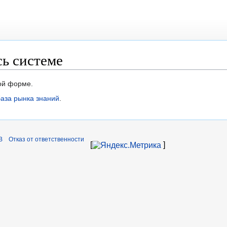
сь системе
той форме.
аза рынка знаний
.
B
Отказ от ответственности
[
]