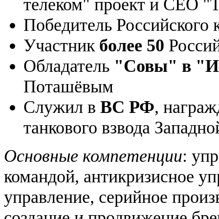
телеком" проект и СЕО "
Победитель Российского 
Участник
более 50
Россий
Обладатель
"Совы"
в
"И
Поташёвым
Служил в
ВС РФ
, награ
танкового взвода Западно
Основные компетенции
: уп
командой, антикризисное уп
управление, серийное произ
создание и продвижение бре