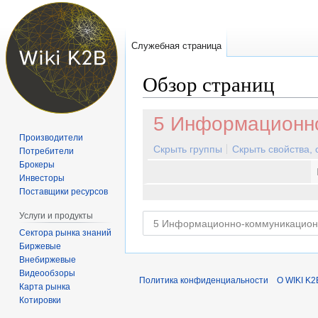
Служебная страница
Обзор страниц
Перейти
Перейти
5 Информационно
к
к
Производители
навигации
поиску
Скрыть группы
Скрыть свойства,
Потребители
Брокеры
Инвесторы
Поставщики ресурсов
Услуги и продукты
Сектора рынка знаний
Биржевые
Внебиржевые
Видеообзоры
Политика конфиденциальности
О WIKI K2
Карта рынка
Котировки