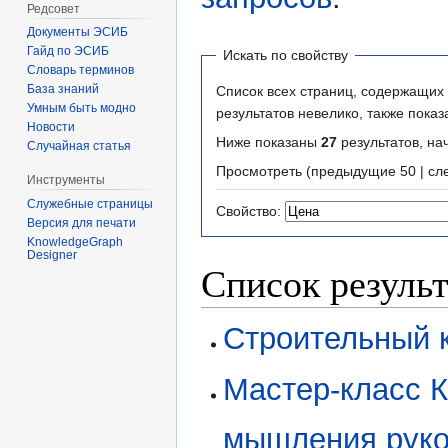
Редсовет
Документы ЭСИБ
Гайд по ЭСИБ
Искать по свойству
Словарь терминов
База знаний
Список всех страниц, содержащих 
Умным быть модно
результатов невелико, также пока
Новости
Ниже показаны
27
результатов, н
Случайная статья
Просмотреть (
предыдущие 50
|
сл
Инструменты
Служебные страницы
Свойство:
Версия для печати
KnowledgeGraph
Designer
Список результ
Строительный 
Мастер-класс 
мышления руко