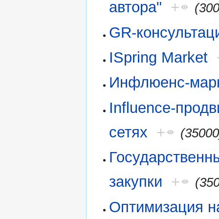
автора"
+
(30
GR-консультац
ISpring Market
Инфлюенс-марк
Influence-прод
сетях
+
(35000
Государственн
закупки
+
(35
Оптимизация н