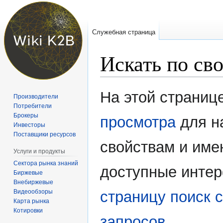
Служебная страница
Искать по св
Перейти
Перейти
На этой страниц
Производители
к
к
Потребители
навигации
поиску
Брокеры
просмотра
для н
Инвесторы
Поставщики ресурсов
свойствам и име
Услуги и продукты
Сектора рынка знаний
доступные интер
Биржевые
Внебиржевые
Видеообзоры
страницу поиск 
Карта рынка
Котировки
запросов
.