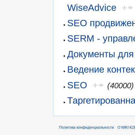
WiseAdvice
+
SEO продвиже
SERM - управл
Документы для
Ведение конте
SEO
+
(40000)
Таргетированн
Политика конфиденциальности
О WIKI K2