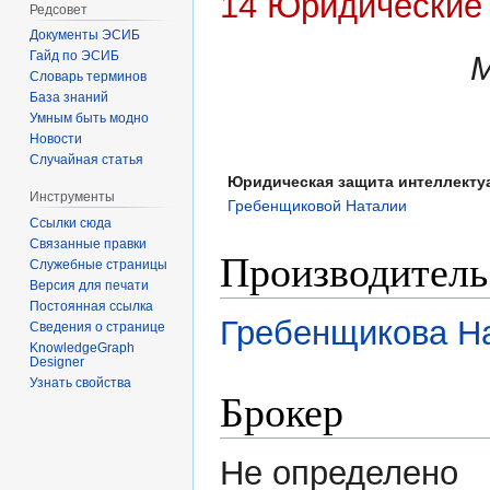
14 Юридические 
Редсовет
Документы ЭСИБ
Гайд по ЭСИБ
Словарь терминов
База знаний
Умным быть модно
Новости
Случайная статья
Юридическая защита интеллектуа
Инструменты
Гребенщиковой Наталии
Ссылки сюда
Связанные правки
Производитель
Служебные страницы
Версия для печати
Постоянная ссылка
Гребенщикова Н
Сведения о странице
KnowledgeGraph
Designer
Узнать свойства
Брокер
Не определено