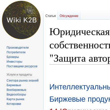
Статья
Обсуждение
Юридическая 
собственности
Производители
Потребители
"Защита авто
Брокеры
Инвесторы
Поставщики ресурсов
Перейти
Перейти
Услуги и продукты
к
к
Сектора рынка знаний
навигации
поиску
Интеллектуальн
Биржевые
Внебиржевые
Видеообзоры
Биржевые проду
Карта рынка
Котировки