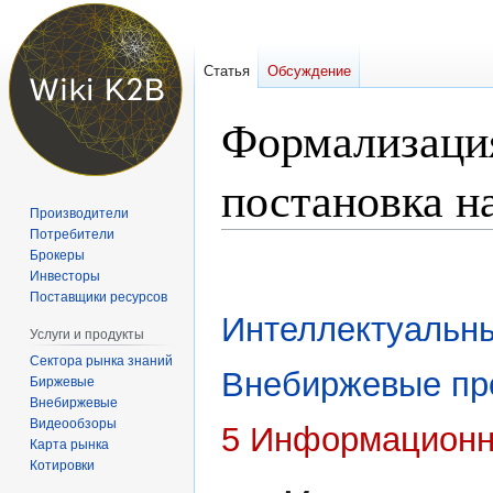
Статья
Обсуждение
Формализация
постановка н
Производители
Потребители
Брокеры
Перейти
Перейти
Инвесторы
к
к
Поставщики ресурсов
навигации
поиску
Интеллектуальн
Услуги и продукты
Сектора рынка знаний
Внебиржевые пр
Биржевые
Внебиржевые
Видеообзоры
5 Информационн
Карта рынка
Котировки