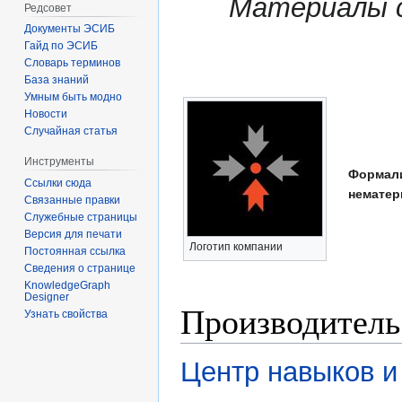
Материалы 
Редсовет
Документы ЭСИБ
Гайд по ЭСИБ
Словарь терминов
База знаний
Умным быть модно
Новости
Случайная статья
Инструменты
Формали
Ссылки сюда
нематер
Связанные правки
Служебные страницы
Версия для печати
Логотип компании
Постоянная ссылка
Сведения о странице
KnowledgeGraph
Designer
Производитель
Узнать свойства
Центр навыков и 