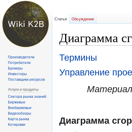
Статья
Обсуждение
Диаграмма сг
Перейти
Перейти
Термины
Производители
к
к
Потребители
навигации
поиску
Брокеры
Управление про
Инвесторы
Поставщики ресурсов
Материал
Услуги и продукты
Сектора рынка знаний
Биржевые
Внебиржевые
Видеообзоры
Диаграмма сго
Карта рынка
Котировки