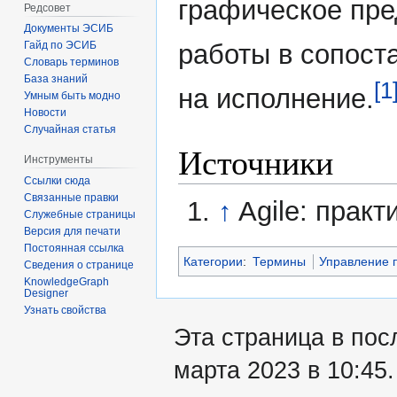
графическое пре
Редсовет
Документы ЭСИБ
Гайд по ЭСИБ
работы в сопост
Словарь терминов
База знаний
[1
на исполнение.
Умным быть модно
Новости
Случайная статья
Источники
Инструменты
Ссылки сюда
Связанные правки
↑
Agile: прак
Служебные страницы
Версия для печати
Постоянная ссылка
Категории
:
Термины
Управление 
Сведения о странице
KnowledgeGraph
Designer
Узнать свойства
Эта страница в пос
марта 2023 в 10:45.