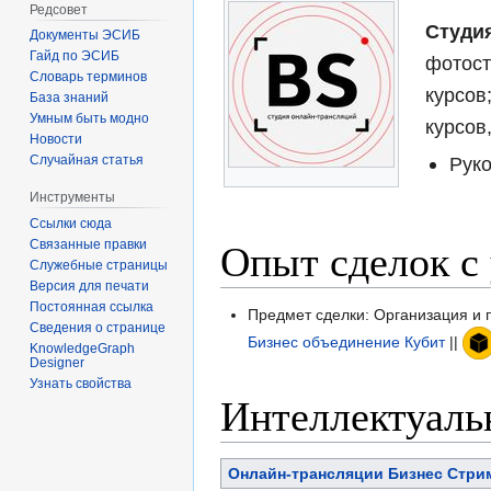
Редсовет
Студи
Документы ЭСИБ
Гайд по ЭСИБ
фотост
Словарь терминов
курсов
База знаний
Умным быть модно
курсов
Новости
Рук
Случайная статья
Инструменты
Ссылки сюда
Опыт сделок с
Связанные правки
Служебные страницы
Версия для печати
Постоянная ссылка
Предмет сделки: Организация и 
Сведения о странице
Бизнес объединение Кубит
||
KnowledgeGraph
Designer
Узнать свойства
Интеллектуаль
Онлайн-трансляции Бизнес Стри