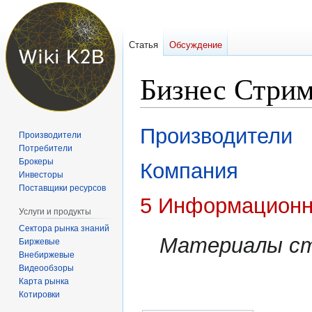
Статья
Обсуждение
Бизнес Стри
Перейти
Перейти
Производители
Производители
к
к
Потребители
навигации
поиску
Брокеры
Компания
Инвесторы
Поставщики ресурсов
5 Информационн
Услуги и продукты
Сектора рынка знаний
Материалы ст
Биржевые
Внебиржевые
Видеообзоры
Карта рынка
Котировки