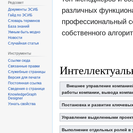
Редсовет
различных функцион
Документы ЭСИБ
Гайд по ЭСИБ
профессиональный с
Словарь терминов
База знаний
собственного алгори
Умным быть модно
Новости
Случайная статья
Инструменты
Ссылки сюда
Интеллектуаль
Связанные правки
Служебные страницы
Версия для печати
Постоянная ссылка
Внешнее управление компание
Сведения о странице
работы компании, вывода компан
KnowledgeGraph
Designer
Узнать свойства
Постановка и развитие ключевы
Управление выделенными проект
Выполнение отдельных ролей в 