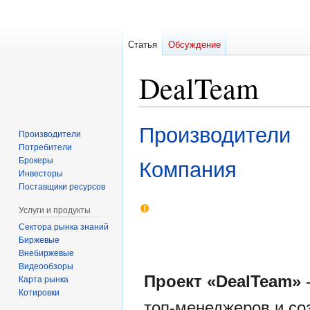
Статья
Обсуждение
DealTeam
Перейти
Перейти
Производители
Производители
к
к
Потребители
навигации
поиску
Брокеры
Компания
Инвесторы
Поставщики ресурсов
Услуги и продукты
Сектора рынка знаний
Биржевые
Внебиржевые
Видеообзоры
Проект «DealTeam»
-
Карта рынка
Котировки
топ-менеджеров и со