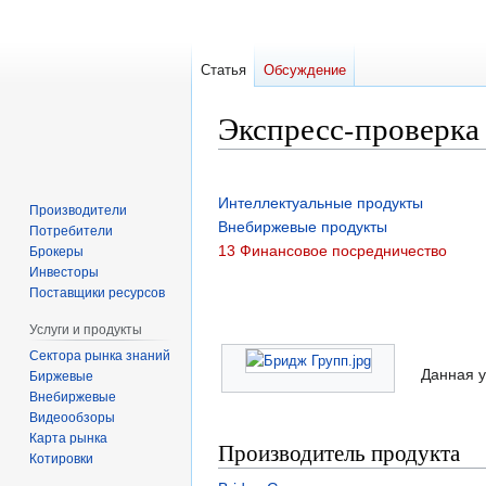
Статья
Обсуждение
Экспресс-проверка 
Перейти
Перейти
к
к
Интеллектуальные продукты
Производители
навигации
поиску
Внебиржевые продукты
Потребители
13 Финансовое посредничество
Брокеры
Инвесторы
Поставщики ресурсов
Услуги и продукты
Сектора рынка знаний
Данная у
Биржевые
Внебиржевые
Видеообзоры
Карта рынка
Производитель продукта
Котировки