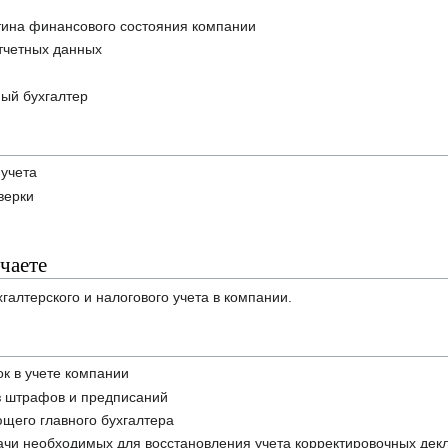
тина финансового состояния компании
отчетных данных
ный бухгалтер
 учета
верки
чаете
галтерского и налогового учета в компании.
к в учете компании
 штрафов и предписаний
ющего главного бухгалтера
чи необходимых для восстановления учета корректировочных дек