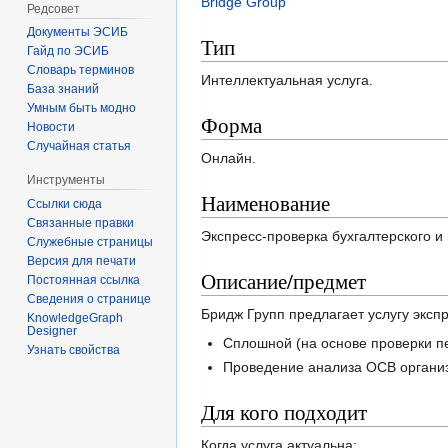
Bridge Group
Редсовет
Документы ЭСИБ
Тип
Гайд по ЭСИБ
Словарь терминов
Интеллектуальная услуга.
База знаний
Умным быть модно
Форма
Новости
Случайная статья
Онлайн.
Инструменты
Наименование
Ссылки сюда
Связанные правки
Экспресс-проверка бухгалтерского и 
Служебные страницы
Версия для печати
Описание/предмет
Постоянная ссылка
Сведения о странице
Бридж Групп предлагает услугу экспр
KnowledgeGraph
Designer
Сплошной (на основе проверки п
Узнать свойства
Проведение анализа ОСВ органи
Для кого подходит
Когда услуга актуальна: