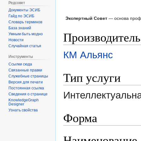
Редсовет
Документы ЭСИБ
Гайд по ЭСИБ
Экспертный Совет
— основа про
Словарь терминов
База знаний
Производитель
Умным быть модно
Новости
Случайная статья
КМ Альянс
Инструменты
Ссылки сюда
Связанные правки
Тип услуги
Служебные страницы
Версия для печати
Постоянная ссылка
Интеллектуальна
Сведения о странице
KnowledgeGraph
Designer
Узнать свойства
Форма
Наименование