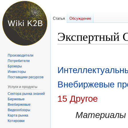
Статья
Обсуждение
Экспертный 
Перейти
Перейти
Производители
к
к
Потребители
навигации
поиску
Брокеры
Интеллектуальн
Инвесторы
Поставщики ресурсов
Внебиржевые пр
Услуги и продукты
Сектора рынка знаний
15 Другое
Биржевые
Внебиржевые
Видеообзоры
Материалы
Карта рынка
Котировки