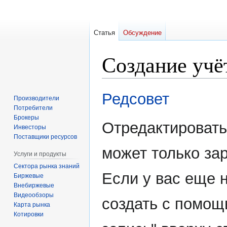
Статья
Обсуждение
Создание учё
Перейти
Перейти
Редсовет
Производители
к
к
Потребители
навигации
поиску
Брокеры
Отредактироват
Инвесторы
Поставщики ресурсов
может только за
Услуги и продукты
Сектора рынка знаний
Если у вас еще н
Биржевые
Внебиржевые
Видеообзоры
создать с помощ
Карта рынка
Котировки