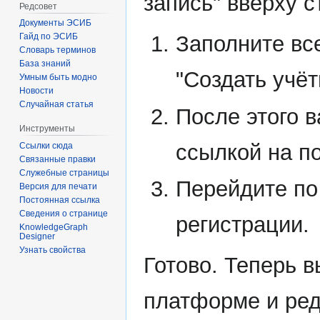
запись" вверху 
Редсовет
Документы ЭСИБ
Гайд по ЭСИБ
Заполните вс
Словарь терминов
База знаний
"Создать учёт
Умным быть модно
Новости
Случайная статья
После этого в
Инструменты
ссылкой на п
Ссылки сюда
Связанные правки
Служебные страницы
Перейдите по
Версия для печати
Постоянная ссылка
Сведения о странице
регистрации.
KnowledgeGraph
Designer
Узнать свойства
Готово. Теперь в
платформе и ред