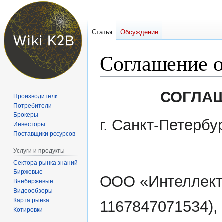
Статья
Обсуждение
Соглашение о
Перейти
Перейти
СОГЛАШ
Производители
к
к
Потребители
навигации
поиску
Брокеры
г. Санкт-Петербу
Инвесторы
Поставщики ресурсов
Услуги и продукты
Сектора рынка знаний
Биржевые
ООО «Интеллект
Внебиржевые
Видеообзоры
Карта рынка
1167847071534),
Котировки