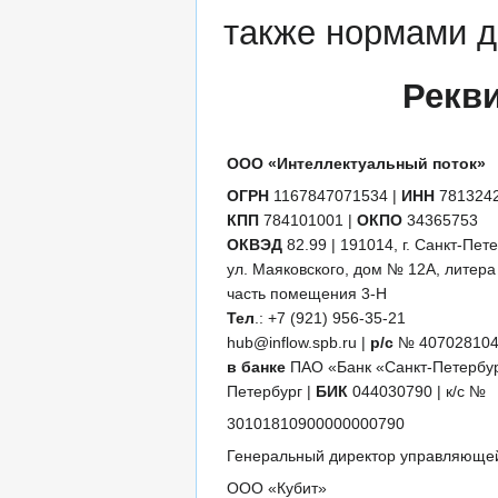
также нормами 
Рекв
ООО «Интеллектуальный поток»
ОГРН
1167847071534 |
ИНН
781324
КПП
784101001 |
ОКПО
34365753
ОКВЭД
82.99 | 191014, г. Санкт-Пете
ул. Маяковского, дом № 12А, литер
часть помещения 3-Н
Тел
.: +7 (921) 956-35-21
hub@inflow.spb.ru |
р/с
№ 407028104
в банке
ПАО «Банк «Санкт-Петербург
Петербург |
БИК
044030790 | к/с №
30101810900000000790
Генеральный директор управляюще
ООО «Кубит»