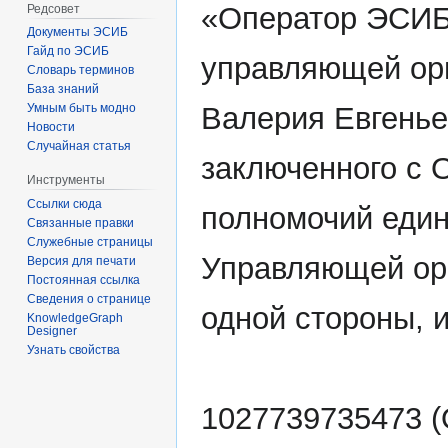
«Оператор ЭСИБ»
Редсовет
Документы ЭСИБ
Гайд по ЭСИБ
управляющей ор
Словарь терминов
База знаний
Умным быть модно
Валерия Евгенье
Новости
Случайная статья
заключенного с 
Инструменты
Ссылки сюда
полномочий един
Связанные правки
Служебные страницы
Управляющей орга
Версия для печати
Постоянная ссылка
Сведения о странице
одной стороны, 
KnowledgeGraph
Designer
Узнать свойства
1027739735473 (