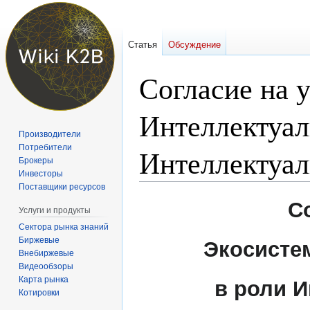
Статья
Обсуждение
Согласие на 
Интеллектуал
Производители
Потребители
Интеллектуал
Брокеры
Инвесторы
Поставщики ресурсов
Перейти
Перейти
С
Услуги и продукты
к
к
Сектора рынка знаний
навигации
поиску
Биржевые
Экосисте
Внебиржевые
Видеообзоры
Карта рынка
в роли 
Котировки