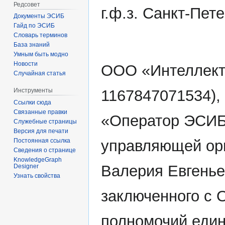
Редсовет
г.ф.з. Санкт-Пет
Документы ЭСИБ
Гайд по ЭСИБ
Словарь терминов
База знаний
Умным быть модно
Новости
ООО «Интеллект
Случайная статья
Инструменты
1167847071534),
Ссылки сюда
Связанные правки
«Оператор ЭСИБ»
Служебные страницы
Версия для печати
Постоянная ссылка
управляющей ор
Сведения о странице
KnowledgeGraph
Валерия Евгенье
Designer
Узнать свойства
заключенного с 
полномочий един