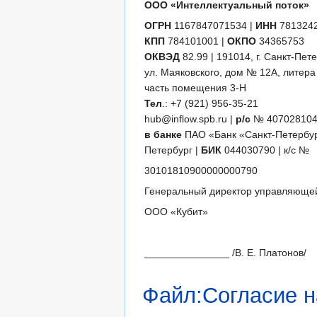
ООО «Интеллектуальный поток»
ОГРН
1167847071534 |
ИНН
781324
КПП
784101001 |
ОКПО
34365753
ОКВЭД
82.99 | 191014, г. Санкт-Пете
ул. Маяковского, дом № 12А, литер
часть помещения 3-Н
Тел
.: +7 (921) 956-35-21
hub@inflow.spb.ru |
р/с
№ 407028104
в банке
ПАО «Банк «Санкт-Петербург
Петербург |
БИК
044030790 | к/с №
30101810900000000790
Генеральный директор управляюще
ООО «Кубит»
_______________ /В. Е. Платонов/
Файл:Согласие н