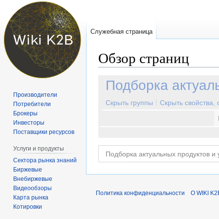
Служебная страница
Обзор страниц
Перейти
Перейти
Подборка актуаль
к
к
Производители
навигации
поиску
Скрыть группы
Скрыть свойства,
Потребители
Брокеры
Инвесторы
Поставщики ресурсов
Услуги и продукты
Сектора рынка знаний
Биржевые
Внебиржевые
Видеообзоры
Политика конфиденциальности
О WIKI K2
Карта рынка
Котировки