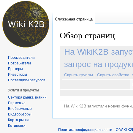
Служебная страница
Обзор страниц
Перейти
Перейти
На WikiK2B запу
к
к
Производители
навигации
поиску
запрос на продук
Потребители
Брокеры
Инвесторы
Скрыть группы
Скрыть свойства,
Поставщики ресурсов
Услуги и продукты
Сектора рынка знаний
Биржевые
Внебиржевые
Видеообзоры
Карта рынка
Котировки
Политика конфиденциальности
О WIKI K2