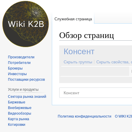
Служебная страница
Обзор страниц
Перейти
Перейти
Консент
к
к
Производители
навигации
поиску
Скрыть группы
Скрыть свойства,
Потребители
Брокеры
Инвесторы
Поставщики ресурсов
Услуги и продукты
Сектора рынка знаний
Биржевые
Внебиржевые
Видеообзоры
Политика конфиденциальности
О WIKI K2
Карта рынка
Котировки