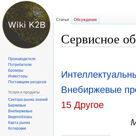
Статья
Обсуждение
Сервисное о
Перейти
Перейти
Производители
к
к
Потребители
навигации
поиску
Брокеры
Интеллектуальн
Инвесторы
Поставщики ресурсов
Внебиржевые пр
Услуги и продукты
Сектора рынка знаний
15 Другое
Биржевые
Внебиржевые
Видеообзоры
Карта рынка
Котировки