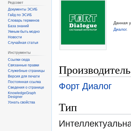
Редсовет
Документы ЭСИБ
Гайд по ЭСИБ
Словарь терминов
Данная у
База знаний
Диалог
.
Умным быть модно
Новости
Случайная статья
Инструменты
Ссылки сюда
Производитель
Связанные правки
Служебные страницы
Версия для печати
Постоянная ссылка
Форт Диалог
Сведения о странице
KnowledgeGraph
Designer
Тип
Узнать свойства
Интеллектуальна