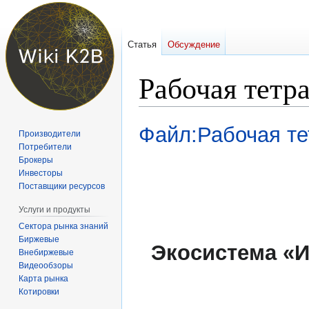
Статья
Обсуждение
Рабочая тетр
Перейти
Перейти
Файл:Рабочая те
Производители
к
к
Потребители
навигации
поиску
Брокеры
Инвесторы
Поставщики ресурсов
Услуги и продукты
Сектора рынка знаний
Биржевые
Экосистема «И
Внебиржевые
Видеообзоры
Карта рынка
Котировки