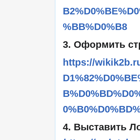
B2%D0%BE%D0
%BB%D0%B8
3. Оформить ст
https://wikik
D1%82%D0%BE
B%D0%BD%D0
0%B0%D0%BD%
4. Выставить Л