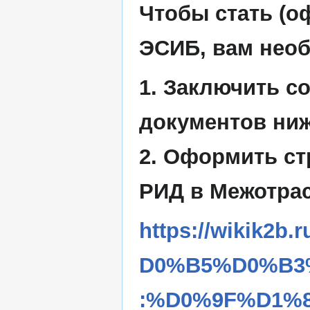
Чтобы стать (о
ЭСИБ, вам нео
1. Заключить с
документов ниж
2. Оформить ст
РИД в Межотрас
https://wikik2
D0%B5%D0%B3
:%D0%9F%D1%