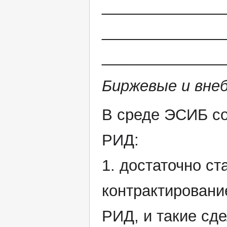
______________
______________
______________
Биржевые и вне
В среде ЭСИБ со
РИД:
1. достаточно ст
контрактировани
РИД, и такие сд