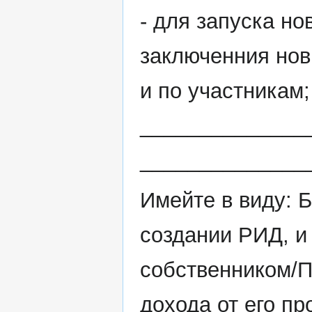
- для запуска н
заключенния нов
и по участникам;
______________
______________
Имейте в виду: 
создании РИД, и
собственником/П
дохода от его пр