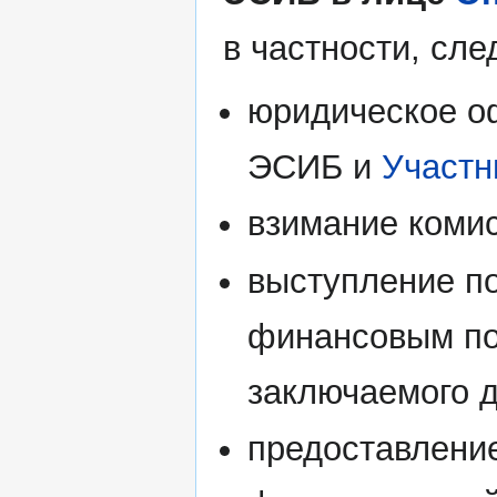
в частности, сл
юридическое о
ЭСИБ и
Участн
взимание коми
выступление п
финансовым пос
заключаемого д
предоставлен