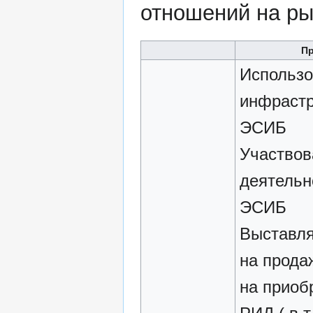
отношений на р
П
Использо
инфрастр
ЭСИБ
Участвов
деятельн
ЭСИБ
Выставля
на продаж
на приоб