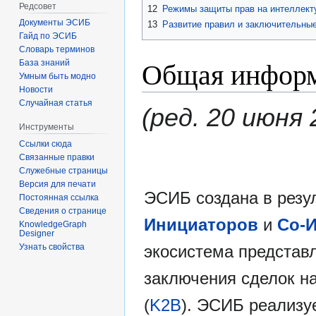
Редсовет
12
Режимы защиты прав на интеллект
Документы ЭСИБ
13
Развитие правил и заключительны
Гайд по ЭСИБ
Словарь терминов
Общая инфор
База знаний
Умным быть модно
Новости
Случайная статья
(ред. 20 июня 
Инструменты
Ссылки сюда
Связанные правки
Служебные страницы
Версия для печати
ЭСИБ создана в резу
Постоянная ссылка
Сведения о странице
Инициаторов
и
Со-
KnowledgeGraph
Designer
Узнать свойства
экосистема представ
заключения сделок на
(
K2B
). ЭСИБ реализуе