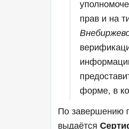
уполномоче
прав и на т
Внебиржев
верификаци
информаци
предоставит
форме, в ко
По завершению 
выдаётся
Серти