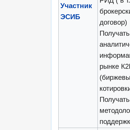
РИД ( в т.
Участник
брокерск
ЭСИБ
договор)
Получать
аналитич
информа
рынке К2
(биржев
котировки
Получать
методоло
поддержк