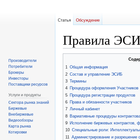
Статья
Обсуждение
Правила ЭС
Перейти
Перейти
Соде
Производители
к
к
Потребители
1
Общая информация
навигации
поиску
Брокеры
2
Состав и управление ЭСИБ
Инвесторы
3
Термины
Поставщики ресурсов
4
Процедура оформления Участников
5
Процедура регистрации продуктов
Услуги и продукты
6
Права и обязанности участников
Сектора рынка знаний
Биржевые
7
Личный кабинет
Внебиржевые
8
Вариативные процедуры контрактова
Видеообзоры
9
Исполнение биржевых контрактов, ф
Карта рынка
10
Специальные роли: Интеллектуаль
Котировки
11
Администрирование и разрешение 