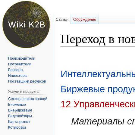
Статья
Обсуждение
Переход в но
Перейти
Перейти
Производители
к
к
Потребители
навигации
поиску
Брокеры
Интеллектуальн
Инвесторы
Поставщики ресурсов
Биржевые проду
Услуги и продукты
Сектора рынка знаний
12 Управленческ
Биржевые
Внебиржевые
Видеообзоры
Материалы с
Карта рынка
Котировки