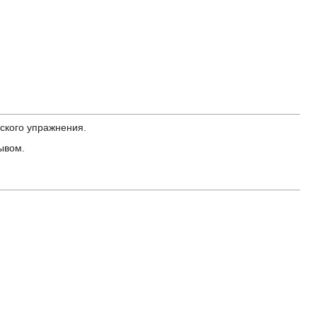
еского упражнения.
ывом.