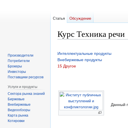
Статья
Обсуждение
Курс Техника речи
Перейти
Перейти
к
к
Интеллектуальные продукты
Производители
навигации
поиску
Внебиржевые продукты
Потребители
15 Другое
Брокеры
Инвесторы
Поставщики ресурсов
Услуги и продукты
Сектора рынка знаний
Биржевые
Данный п
Внебиржевые
Видеообзоры
Карта рынка
Котировки