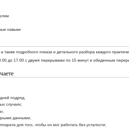
телям
ные навыки
, а также подробного показа и детального разбора каждого практич
10.00 до 17.00 с двумя перерывами по 15 минут и обеденным перер
чаете
 дней подряд;
ных случаях;
ы;
дными данными;
парата для того, чтобы он мог работать без усталости;