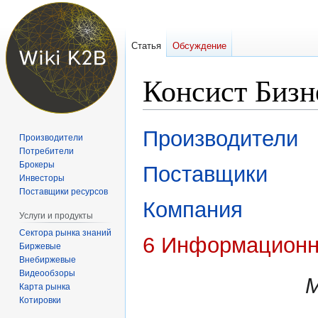
Статья
Обсуждение
Консист Бизн
Перейти
Перейти
Производители
Производители
к
к
Потребители
навигации
поиску
Брокеры
Поставщики
Инвесторы
Поставщики ресурсов
Компания
Услуги и продукты
Сектора рынка знаний
6 Информационн
Биржевые
Внебиржевые
Видеообзоры
Карта рынка
Котировки