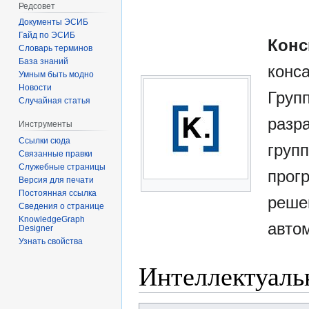
Редсовет
Документы ЭСИБ
Гайд по ЭСИБ
Конс
Словарь терминов
База знаний
конса
Умным быть модно
Новости
Групп
Случайная статья
разр
Инструменты
Ссылки сюда
груп
Связанные правки
Служебные страницы
прог
Версия для печати
Постоянная ссылка
реше
Сведения о странице
KnowledgeGraph
авто
Designer
Узнать свойства
Интеллектуаль