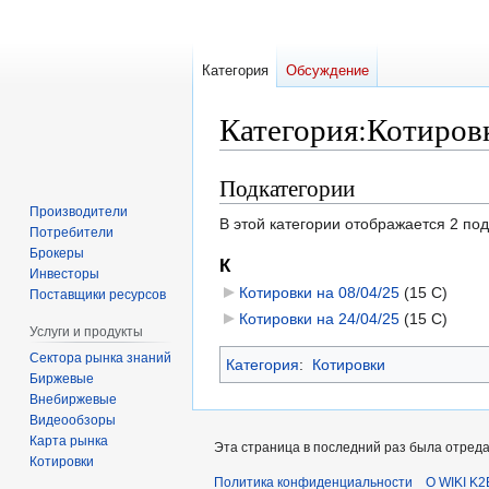
Категория
Обсуждение
Категория
:
Котировк
Подкатегории
Перейти
Перейти
к
к
Производители
В этой категории отображается 2 по
навигации
поиску
Потребители
Брокеры
К
Инвесторы
Котировки на 08/04/25
‎
(15 С)
Поставщики ресурсов
Котировки на 24/04/25
‎
(15 С)
Услуги и продукты
Сектора рынка знаний
Категория
:
Котировки
Биржевые
Внебиржевые
Видеообзоры
Карта рынка
Эта страница в последний раз была отреда
Котировки
Политика конфиденциальности
О WIKI K2