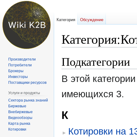
Категория
Обсуждение
Категория
:
Ко
Подкатегории
Перейти
Перейти
Производители
к
к
Потребители
навигации
поиску
Брокеры
В этой категории
Инвесторы
Поставщики ресурсов
имеющихся 3.
Услуги и продукты
Сектора рынка знаний
Биржевые
К
Внебиржевые
Видеообзоры
Карта рынка
Котировки на 1
Котировки