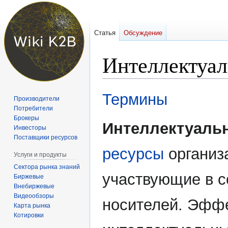
Статья
Обсуждение
Интеллектуал
Перейти
Перейти
Термины
Производители
к
к
Потребители
навигации
поиску
Брокеры
Интеллектуаль
Инвесторы
Поставщики ресурсов
ресурсы
организ
Услуги и продукты
Сектора рынка знаний
участвующие в с
Биржевые
Внебиржевые
Видеообзоры
носителей. Эфф
Карта рынка
Котировки