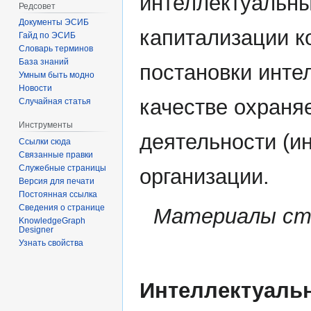
интеллектуальны
Редсовет
Документы ЭСИБ
капитализации к
Гайд по ЭСИБ
Словарь терминов
База знаний
постановки инте
Умным быть модно
Новости
качестве охраня
Случайная статья
Инструменты
деятельности (и
Ссылки сюда
Связанные правки
Служебные страницы
организации.
Версия для печати
Постоянная ссылка
Сведения о странице
Материалы ст
KnowledgeGraph
Designer
Узнать свойства
Интеллектуаль