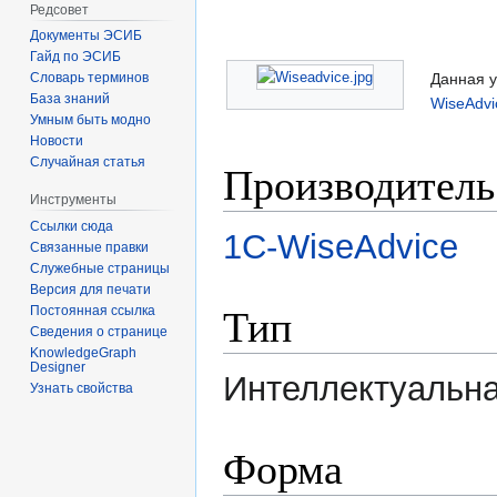
Редсовет
Документы ЭСИБ
Гайд по ЭСИБ
Словарь терминов
Данная у
База знаний
WiseAdvi
Умным быть модно
Новости
Случайная статья
Производитель
Инструменты
Ссылки сюда
1С-WiseAdvice
Связанные правки
Служебные страницы
Версия для печати
Тип
Постоянная ссылка
Сведения о странице
KnowledgeGraph
Designer
Интеллектуальна
Узнать свойства
Форма