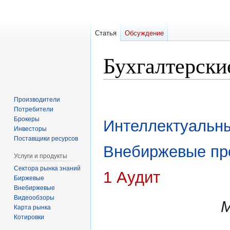
Статья
Обсуждение
Бухгалтерски
Перейти
Перейти
Производители
к
к
Потребители
навигации
поиску
Брокеры
Интеллектуальн
Инвесторы
Поставщики ресурсов
Внебиржевые пр
Услуги и продукты
Сектора рынка знаний
1 Аудит
Биржевые
Внебиржевые
Видеообзоры
Карта рынка
Котировки