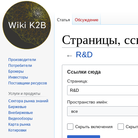
Статья
Обсуждение
Страницы, с
←
R&D
Производители
Потребители
Перейти
Перейти
Ссылки сюда
Брокеры
к
к
Инвесторы
Страница:
навигации
поиску
Поставщики ресурсов
Услуги и продукты
Сектора рынка знаний
Пространство имён:
Биржевые
Внебиржевые
Видеообзоры
Карта рынка
Скрыть включения
Скрыт
Котировки