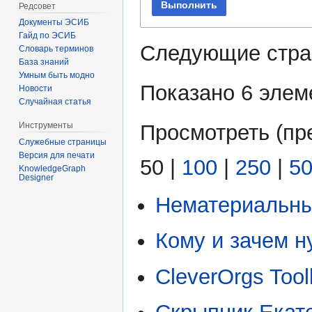
Выполнить
Редсовет
Документы ЭСИБ
Гайд по ЭСИБ
Следующие стра
Словарь терминов
База знаний
Умным быть модно
Показано 6 элем
Новости
Случайная статья
Просмотреть (
пр
Инструменты
Служебные страницы
Версия для печати
50
|
100
|
250
|
5
KnowledgeGraph
Designer
Нематериальны
Кому и зачем 
CleverOrgs Too