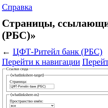
Справка
Страницы, ссылающи
(РБС)»
←
ЦФТ-Ритейл банк (РБС)
Перейти к навигации
Перейт
Ссылки сюда
⧼whatlinkshere-target⧽
Страница:
⧼whatlinkshere-ns⧽
Пространство имён: