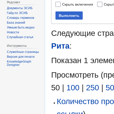
Редсовет
Скрыть включения
Скрыт
Документы ЭСИБ
Гайд по ЭСИБ
Выполнить
Словарь терминов
База знаний
Умным быть модно
Следующие стра
Новости
Случайная статья
Рита
:
Инструменты
Служебные страницы
Версия для печати
Показан 1 элеме
KnowledgeGraph
Designer
Просмотреть (
пр
50
|
100
|
250
|
5
Количество про