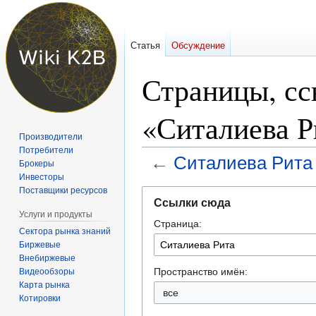
Статья
Обсуждение
Страницы, с
«Ситалиева Р
Производители
Потребители
←
Ситалиева Рита
Брокеры
Инвесторы
Поставщики ресурсов
Перейти
Перейти
Ссылки сюда
к
к
Услуги и продукты
Страница:
навигации
поиску
Сектора рынка знаний
Биржевые
Внебиржевые
Пространство имён:
Видеообзоры
Карта рынка
Котировки