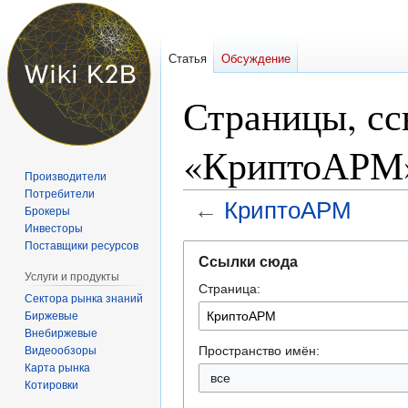
Статья
Обсуждение
Страницы, с
«КриптоАРМ
Производители
Потребители
←
КриптоАРМ
Брокеры
Инвесторы
Поставщики ресурсов
Перейти
Перейти
Ссылки сюда
к
к
Услуги и продукты
Страница:
навигации
поиску
Сектора рынка знаний
Биржевые
Внебиржевые
Пространство имён:
Видеообзоры
Карта рынка
Котировки