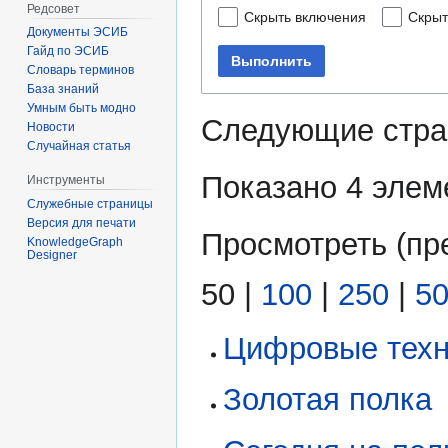
Редсовет
Скрыть включения
Скрыт
Документы ЭСИБ
Гайд по ЭСИБ
Выполнить
Словарь терминов
База знаний
Умным быть модно
Следующие стра
Новости
Случайная статья
Показано 4 элем
Инструменты
Служебные страницы
Версия для печати
Просмотреть (
пр
KnowledgeGraph
Designer
50
|
100
|
250
|
5
Цифровые техн
Золотая полка