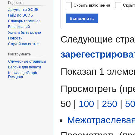
Редсовет
Скрыть включения
Скрыт
Документы ЭСИБ
Гайд по ЭСИБ
Выполнить
Словарь терминов
База знаний
Умным быть модно
Следующие стра
Новости
Случайная статья
зарегестрирова
Инструменты
Служебные страницы
Версия для печати
Показан 1 элеме
KnowledgeGraph
Designer
Просмотреть (
пр
50
|
100
|
250
|
5
Межотраслевая