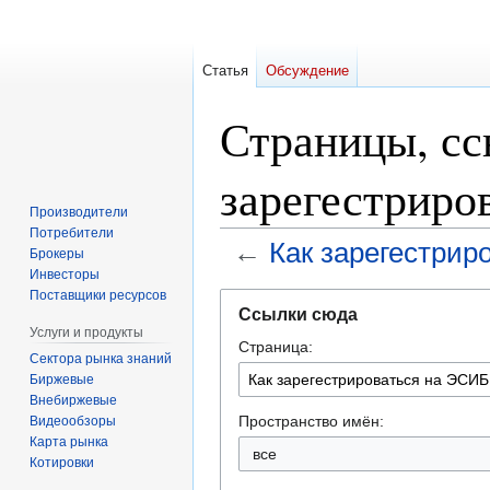
Статья
Обсуждение
Страницы, с
зарегестриро
Производители
Потребители
←
Как зарегестрир
Брокеры
Инвесторы
Поставщики ресурсов
Перейти
Перейти
Ссылки сюда
к
к
Услуги и продукты
Страница:
навигации
поиску
Сектора рынка знаний
Биржевые
Внебиржевые
Пространство имён:
Видеообзоры
Карта рынка
Котировки