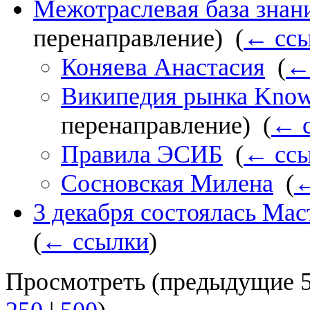
Межотраслевая база знан
перенаправление) ‎
(
← сс
Коняева Анастасия
‎
(
←
Википедия рынка Knowl
перенаправление) ‎
(
← 
Правила ЭСИБ
‎
(
← сс
Сосновская Милена
‎
(
←
3 декабря состоялась Ма
(
← ссылки
)
Просмотреть (
предыдущие 