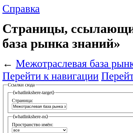
Справка
Страницы, ссылающи
база рынка знаний»
←
Межотраслевая база рынк
Перейти к навигации
Перейт
Ссылки сюда
⧼whatlinkshere-target⧽
Страница:
⧼whatlinkshere-ns⧽
Пространство имён: