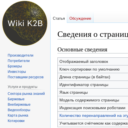
Статья
Обсуждение
Сведения о страни
Основные сведения
Перейти
Перейти
к
к
Производители
навигации
поиску
Потребители
Отображаемый заголовок
Брокеры
Ключ сортировки по умолчанию
Инвесторы
Длина страницы (в байтах)
Поставщики ресурсов
Идентификатор страницы
Услуги и продукты
Язык страницы
Сектора рынка знаний
Биржевые
Модель содержимого страницы
Внебиржевые
Индексация поисковыми роботами
Видеообзоры
Количество перенаправлений на эт
Карта рынка
Котировки
Учитывается счётчиком как содерж