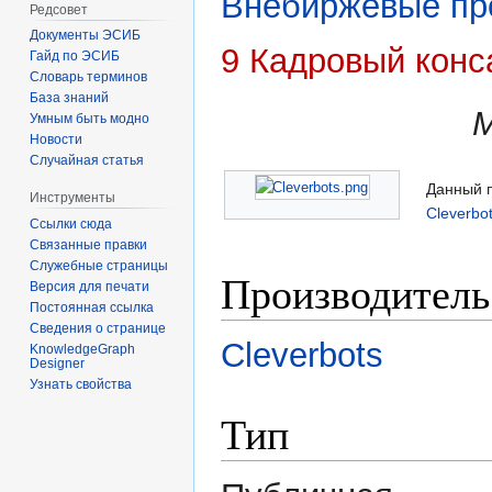
Внебиржевые пр
Редсовет
Документы ЭСИБ
9 Кадровый конс
Гайд по ЭСИБ
Словарь терминов
База знаний
Умным быть модно
Новости
Случайная статья
Данный п
Инструменты
Cleverbo
Ссылки сюда
Связанные правки
Служебные страницы
Производитель
Версия для печати
Постоянная ссылка
Сведения о странице
Cleverbots
KnowledgeGraph
Designer
Узнать свойства
Тип