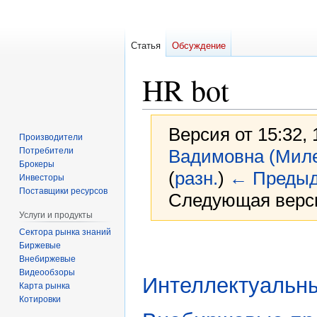
Статья
Обсуждение
HR bot
Версия от 15:32,
Производители
Потребители
Вадимовна (Мил
Брокеры
(
разн.
)
← Предыд
Инвесторы
Поставщики ресурсов
Следующая верси
Услуги и продукты
Сектора рынка знаний
Перейти
Перейти
Биржевые
к
к
Внебиржевые
навигации
поиску
Видеообзоры
Интеллектуальн
Карта рынка
Котировки