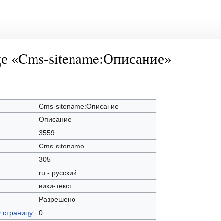
це «Cms-sitename:Описание»
Cms-sitename:Описание
Описание
3559
Cms-sitename
305
ru - русский
вики-текст
Разрешено
у страницу
0