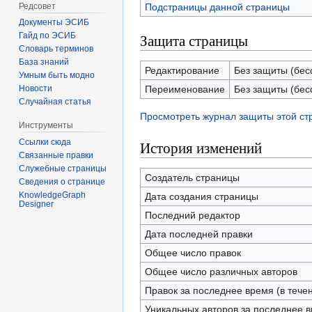
Редсовет
Подстраницы данной страницы
Документы ЭСИБ
Защита страницы
Гайд по ЭСИБ
Словарь терминов
База знаний
Редактирование
Без защиты (бес
Умным быть модно
Переименование
Без защиты (бес
Новости
Случайная статья
Просмотреть журнал защиты этой с
Инструменты
Ссылки сюда
История изменений
Связанные правки
Служебные страницы
Создатель страницы
Сведения о странице
KnowledgeGraph
Дата создания страницы
Designer
Последний редактор
Дата последней правки
Общее число правок
Общее число различных авторов
Правок за последнее время (в тече
Уникальных авторов за последнее 