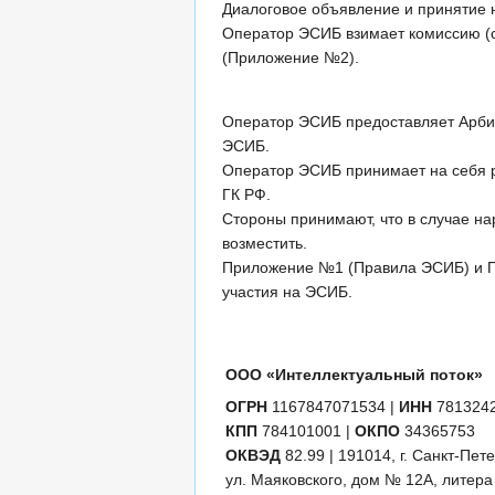
Диалоговое объявление и принятие н
Оператор ЭСИБ взимает комиссию (с 
(Приложение №2).
Оператор ЭСИБ предоставляет Арбит
ЭСИБ.
Оператор ЭСИБ принимает на себя ри
ГК РФ.
Стороны принимают, что в случае н
возместить.
Приложение №1 (Правила ЭСИБ) и П
участия на ЭСИБ.
ООО «Интеллектуальный поток»
ОГРН
1167847071534 |
ИНН
781324
КПП
784101001 |
ОКПО
34365753
ОКВЭД
82.99 | 191014, г. Санкт-Пете
ул. Маяковского, дом № 12А, литер