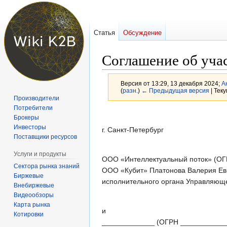
Статья
Обсуждение
Соглашение об уча
Версия от 13:29, 13 декабря 2024;
А
(
разн.
)
← Предыдущая версия
| Тек
Производители
Потребители
Перейти
Перейти
Брокеры
к
к
Инвесторы
г. Санкт-Петербург
навигации
поиску
Поставщики ресурсов
Услуги и продукты
ООО «Интеллектуальный поток» (ОГ
Сектора рынка знаний
ООО «Кубит» Платонова Валерия Евг
Биржевые
исполнительного органа Управляющей
Внебиржевые
Видеообзоры
Карта рынка
и
Котировки
_____________ (ОГРН ____________)