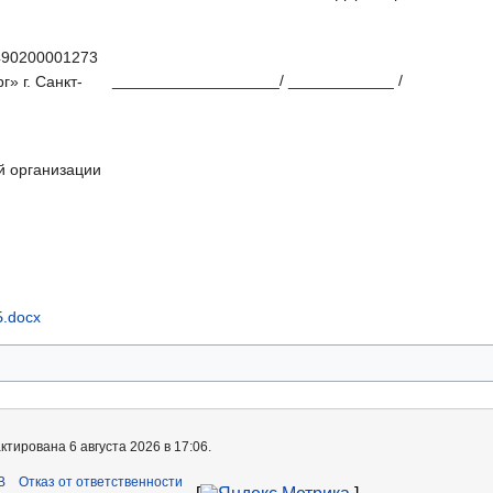
90200001273
___________________/ ____________ /
» г. Санкт-
й организации
.docx
тирована 6 августа 2026 в 17:06.
B
Отказ от ответственности