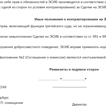
а себя прав и обязанностей в ЭСИБ производится в соответствии 
одной из сторон по условия контрактирования) за Сделки на ЭСИ
Иные положения о контрактировании на 
раж, включающий функции третейского суда, но не ограничивающий
ски невыполнения Сделки на ЭСИБ в соответствии со ст. 991 и 99
арушения добросовестного поведения, ЭСИБ вправе применять нор
риложение №2 (Соглашение о комиссии) являются неотъемлемой 
Реквизиты и подписи сторон
___________ «____________»
__________________
2249
рбург,
а П, помещение
Директор