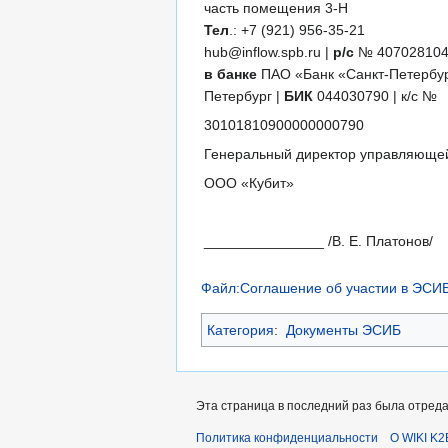
часть помещения 3-Н
Тел
.: +7 (921) 956-35-21
hub@inflow.spb.ru |
р/с
№ 407028104
в банке
ПАО «Банк «Санкт-Петербург
Петербург |
БИК
044030790 | к/с №
30101810900000000790
Генеральный директор управляюще
ООО «Кубит»
_______________ /В. Е. Платонов/
Файл:Соглашение об участии в ЭСИБ
Категория
:
Документы ЭСИБ
Эта страница в последний раз была отредак
Политика конфиденциальности
О WIKI K2