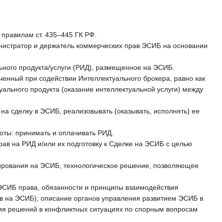
правилам ст. 435–445 ГК РФ.
нистратор и держатель коммерческих прав ЭСИБ на основании
льного продукта/услуги (РИД), размещенное на ЭСИБ.
ченный при содействии Интеллектуального брокера, равно как
уального продукта (оказание интеллектуальной услуги) между
а сделку в ЭСИБ, реализовывать (оказывать, исполнять) ее
оты: принимать и оплачивать РИД.
ав на РИД и/или их подготовку к Сделке на ЭСИБ с целью
тирования на ЭСИБ, технологическое решение, позволяющее
ЭСИБ права, обязанности и принципы взаимодействия
ов на ЭСИБ); описание органов управления развитием ЭСИБ в
ния решений в конфликтных ситуациях по спорным вопросам