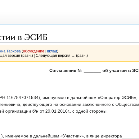
стии в ЭСИБ
нна Тархова
(
обсуждение
|
вклад
)
ущая версия (разн.) | Следующая версия → (разн.)
Соглашение № _______ об участии в Э
РН 1167847071534), именуемое в дальнейшем «Оператор ЭСИБ», 
еньевича, действующего на основании заключенного с Обществом
 организации б/н от 29.01.2016г., с одной стороны,
, именуемое в дальнейшем «Участник», в лице директора________