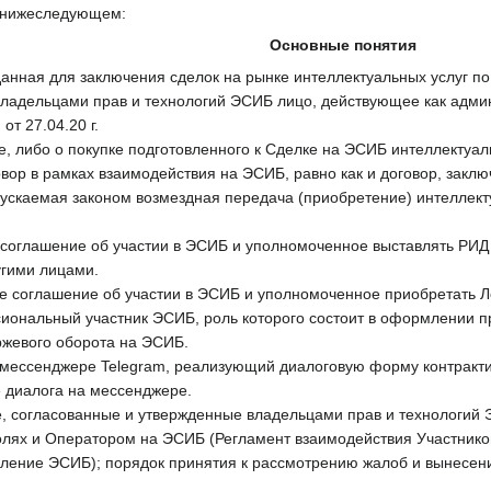
 нижеследующем:
Основные понятия
нная для заключения сделок на рынке интеллектуальных услуг по 
адельцами прав и технологий ЭСИБ лицо, действующее как адми
от 27.04.20 г.
е, либо о покупке подготовленного к Сделке на ЭСИБ интеллектуа
ор в рамках взаимодействия на ЭСИБ, равно как и договор, заклю
пускаемая законом возмездная передача (приобретение) интеллект
соглашение об участии в ЭСИБ и уполномоченное выставлять РИД н
угими лицами.
ее соглашение об участии в ЭСИБ и уполномоченное приобретать Л
иональный участник ЭСИБ, роль которого состоит в оформлении пр
ржевого оборота на ЭСИБ.
в мессенджере Telegram, реализующий диалоговую форму контрак
 диалога на мессенджере.
согласованные и утвержденные владельцами прав и технологий 
 ролях и Оператором на ЭСИБ (Регламент взаимодействия Участник
авление ЭСИБ); порядок принятия к рассмотрению жалоб и вынесе