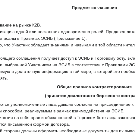
Предмет соглашения
вание на рынке К2В.
изацию одной или нескольких одновременно ролей: Продавец лота,
описаны в Правилах ЭСИБ (Приложение 1).
о, что Участник обладает знаниями и навыками в той области инте
оящего соглашения получает доступ к ЭСИБ и Торговому боту, вкл
и, выбранной Участником на ЭСИБ в соответствии с Правилами Э
димую и достаточную информацию в той мере, в которой это необ
ять.
Общие правила контрактирования
(принятие диалогового биржевого контра
ются уполномоченные лица, давшие согласие на присоединение к
м способом, реализуемым в рамках взаимодействия на ЭСИБ.
инятия на себя прав и обязанностей в Торговом боте лица заключаю
тся письменной формой договора.
ий стороны должны оформить необходимые документы для их выпо