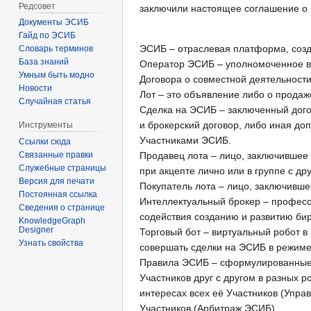
Редсовет
заключили настоящее соглашение о
Документы ЭСИБ
Гайд по ЭСИБ
ЭСИБ – отраслевая платформа, созда
Словарь терминов
База знаний
Оператор ЭСИБ – уполномоченное вл
Умным быть модно
Договора о совместной деятельности 
Новости
Лот – это объявление либо о продаж
Случайная статья
Сделка на ЭСИБ – заключенный догов
и брокерский договор, либо иная до
Инструменты
Участниками ЭСИБ.
Ссылки сюда
Продавец лота – лицо, заключившее 
Связанные правки
Служебные страницы
при акцепте лично или в группе с др
Версия для печати
Покупатель лота – лицо, заключивш
Постоянная ссылка
Интеллектуальный брокер – професс
Сведения о странице
содействия созданию и развитию би
KnowledgeGraph
Designer
Торговый бот – виртуальный робот 
Узнать свойства
совершать сделки на ЭСИБ в режиме
Правила ЭСИБ – сформулированные, 
Участников друг с другом в разных
интересах всех её Участников (Упр
Участников (Арбитраж ЭСИБ).