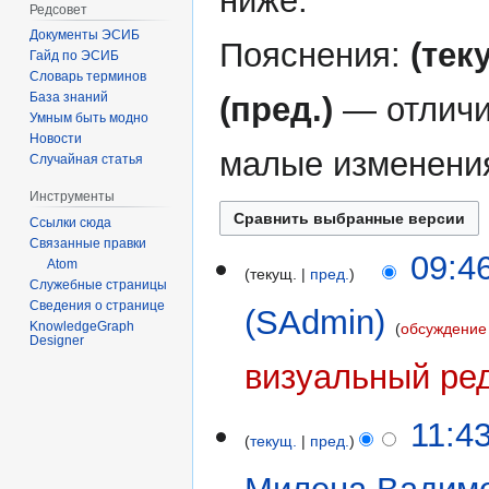
ниже.
Редсовет
Документы ЭСИБ
Пояснения:
(тек
Гайд по ЭСИБ
Словарь терминов
База знаний
(пред.)
— отличи
Умным быть модно
Новости
малые изменени
Случайная статья
Инструменты
Ссылки сюда
Связанные правки
22
09:4
Atom
текущ.
пред.
сентября
Служебные страницы
2024
Сведения о странице
(SAdmin)
KnowledgeGraph
обсуждение
Designer
Н
визуальный ре
е
т
11
11:4
о
текущ.
пред.
сентября
п
2024
и