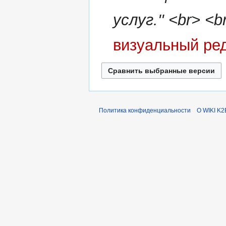
а
в
услуг.'' <br> <
к
и
визуальный ре
Политика конфиденциальности
О WIKI K2