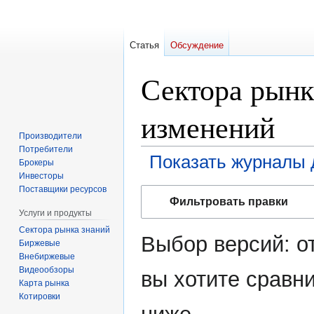
Статья
Обсуждение
Сектора рынк
изменений
Производители
Потребители
Показать журналы 
Брокеры
Инвесторы
Поставщики ресурсов
Перейти
Перейти
Фильтровать правки
к
к
Услуги и продукты
навигации
поиску
Сектора рынка знаний
Выбор версий: о
Биржевые
Внебиржевые
Видеообзоры
вы хотите сравни
Карта рынка
Котировки