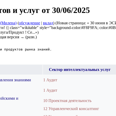
в и услуг от 30/06/2025
 (Милена)
(
обсуждение
|
вклад
)
(Новая страница: « 30 июня в ЭС
 class="wikitable" style="background-color:#F8F9FA; color:#0B0080;
слуга/Продукт ! Се...»)
щая версия → (разн.)
Сектор интеллектуальных услуг
равления знаниями
1 Аудит
1 Аудит
сийскими и
10 Проектная деятельность
12 Управленческий консалтинг