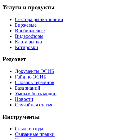
Услуги и продукты
Сектора рынка знаний
Биржевые
Внебиржевые
Видеообзоры
Карта рынка
Котировки
Редсовет
Документы ЭСИБ
Гайд по ЭСИБ
Словарь терминов
База знаний
Умным быть модно
Новости
Случайная статья
Инструменты
Ссылки сюда
Связанные правки