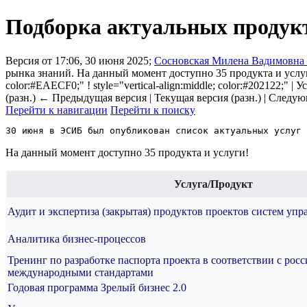
Подборка актуальных продукто
Версия от 17:06, 30 июня 2025;
Сосновская Милена Вадимовна
рынка знаний. На данный момент доступно 35 продукта и услуги! {|
color:#EAECF0;" ! style="vertical-align:middle; color:#202122;" | У
(разн.) ← Предыдущая версия | Текущая версия (разн.) | Следую
Перейти к навигации
Перейти к поиску
На данный момент доступно 35 продукта и услуги!
Услуга/Продукт
Аудит и экспертиза (закрытая) продуктов проектов систем уп
Аналитика бизнес-процессов
Тренинг по разработке паспорта проекта в соответствии с рос
международными стандартами
Годовая программа Зрелый бизнес 2.0