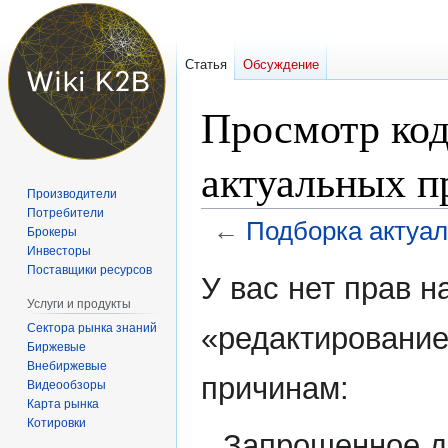
Статья
Обсуждение
Просмотр код
актуальных пр
Производители
Потребители
←
Подборка актуаль
Брокеры
Инвесторы
Поставщики ресурсов
Перейти
Перейти
У вас нет прав 
к
к
Услуги и продукты
навигации
поиску
Сектора рынка знаний
«редактирование
Биржевые
Внебиржевые
причинам:
Видеообзоры
Карта рынка
Котировки
Запрошенное д