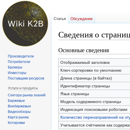
Статья
Обсуждение
Сведения о страни
Основные сведения
Перейти
Перейти
к
к
Производители
навигации
поиску
Потребители
Отображаемый заголовок
Брокеры
Ключ сортировки по умолчанию
Инвесторы
Длина страницы (в байтах)
Поставщики ресурсов
Идентификатор страницы
Услуги и продукты
Язык страницы
Сектора рынка знаний
Биржевые
Модель содержимого страницы
Внебиржевые
Индексация поисковыми роботами
Видеообзоры
Количество перенаправлений на эт
Карта рынка
Котировки
Учитывается счётчиком как содерж