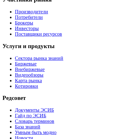
Производители
Потребители
Брокеры
Инвесторы
Поставщики ресурсов
Услуги и продукты
Сектора рынка знаний
Биржевые
Внебиржевые
Видеообзоры
Карта рынка
Котировки
Редсовет
Документы ЭСИБ
Гайд по ЭСИБ
Словарь терминов
База знаний
Умным быть модно
Новости