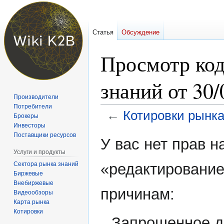
Статья
Обсуждение
Просмотр код
знаний от 30/
Производители
Потребители
←
Котировки рынка
Брокеры
Инвесторы
Поставщики ресурсов
Перейти
Перейти
У вас нет прав 
к
к
Услуги и продукты
навигации
поиску
Сектора рынка знаний
«редактирование
Биржевые
Внебиржевые
причинам:
Видеообзоры
Карта рынка
Котировки
Запрошенное д