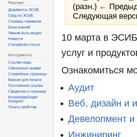
Редсовет
(разн.) ← Предыд
Документы ЭСИБ
Следующая верси
Гайд по ЭСИБ
Словарь терминов
База знаний
Перейти
Перейти
Умным быть модно
10 марта в ЭСИБ
Новости
к
к
Случайная статья
навигации
поиску
услуг и продукто
Инструменты
Ссылки сюда
Ознакомиться мо
Связанные правки
Служебные страницы
Версия для печати
Аудит
Постоянная ссылка
Сведения о странице
KnowledgeGraph
Веб, дизайн и 
Designer
Узнать свойства
Девелопмент и 
Инжиниринг