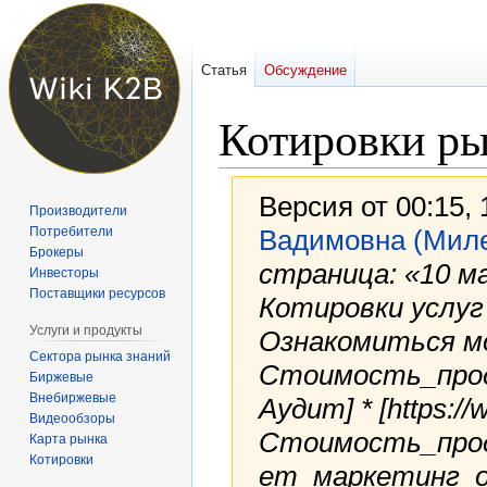
Статья
Обсуждение
Котировки ры
Версия от 00:15,
Производители
Потребители
Вадимовна (Мил
Брокеры
страница: «10 м
Инвесторы
Поставщики ресурсов
Котировки услуг
Услуги и продукты
Ознакомиться можн
Сектора рынка знаний
Стоимость_прод
Биржевые
Внебиржевые
Аудит] * [https://w
Видеообзоры
Стоимость_прод
Карта рынка
Котировки
ет_маркетинг_от