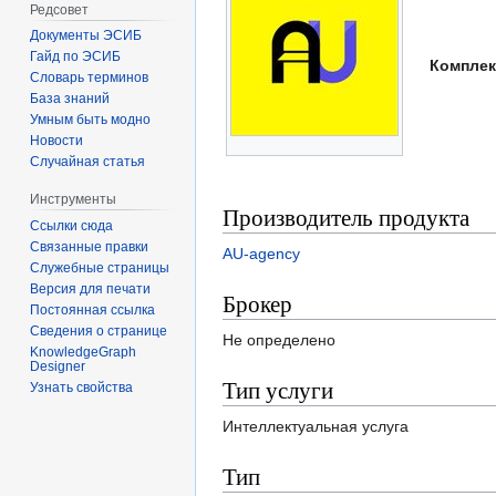
Редсовет
Документы ЭСИБ
Гайд по ЭСИБ
Комплек
Словарь терминов
База знаний
Умным быть модно
Новости
Случайная статья
Инструменты
Производитель продукта
Ссылки сюда
Связанные правки
AU-agency
Служебные страницы
Версия для печати
Брокер
Постоянная ссылка
Сведения о странице
Не определено
KnowledgeGraph
Designer
Тип услуги
Узнать свойства
Интеллектуальная услуга
Тип