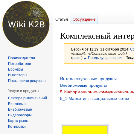
Статья
Обсуждение
Комплексный интер
Версия от 11:19, 31 октября 2024;
Со
«https://t.me/Contractovanie_bot»)
(
разн.
)
← Предыдущая версия
| Тек
Производители
Потребители
Брокеры
Перейти
Перейти
Инвесторы
к
к
Интеллектуальные продукты
Поставщики ресурсов
навигации
поиску
Внебиржевые продукты
Услуги и продукты
5 Информационно-коммуникационны
Сектора рынка знаний
5_1 Маркетинг в социальных сетях
Биржевые
Внебиржевые
Видеообзоры
Карта рынка
Котировки