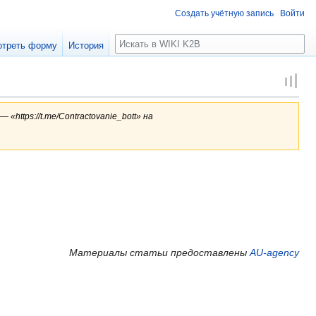
Создать учётную запись
Войти
Поиск
отреть форму
История
 «https://t.me/Contractovanie_bott» на
Материалы статьи предоставлены
AU-agency