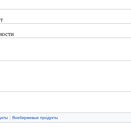
т
ности
укты
Внебиржевые продукты