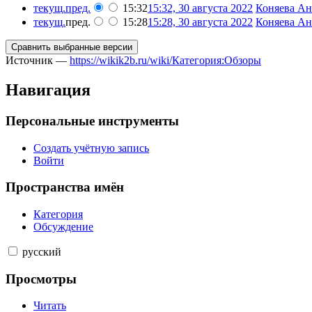
текущ.
пред.
15:32
15:32, 30 августа 2022
‎
Коняева Ана
текущ.
пред.
15:28
15:28, 30 августа 2022
‎
Коняева Ана
Источник —
https://wikik2b.ru/wiki/Категория:Обзоры
Навигация
Персональные инструменты
Создать учётную запись
Войти
Пространства имён
Категория
Обсуждение
русский
Просмотры
Читать