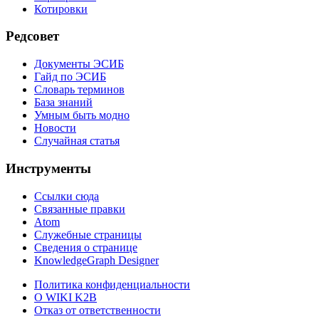
Котировки
Редсовет
Документы ЭСИБ
Гайд по ЭСИБ
Словарь терминов
База знаний
Умным быть модно
Новости
Случайная статья
Инструменты
Ссылки сюда
Связанные правки
Atom
Служебные страницы
Сведения о странице
KnowledgeGraph Designer
Политика конфиденциальности
О WIKI K2B
Отказ от ответственности