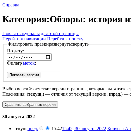
Справка
Категория:Обзоры: история 
Показать журналы для этой страницы
Перейти к навигации
Перейти к поиску
Фильтровать правки
развернуть
свернуть
По дату:
Фильтр
меток
:
Показать версии
Выбор версий: отметьте версии страницы, которые вы хотите с
Пояснения:
(текущ.)
— отличия от текущей версии;
(пред.)
— о
30 августа 2022
текущ.
пред.
15:42
15:42, 30 августа 2022
‎
Коняева Ана