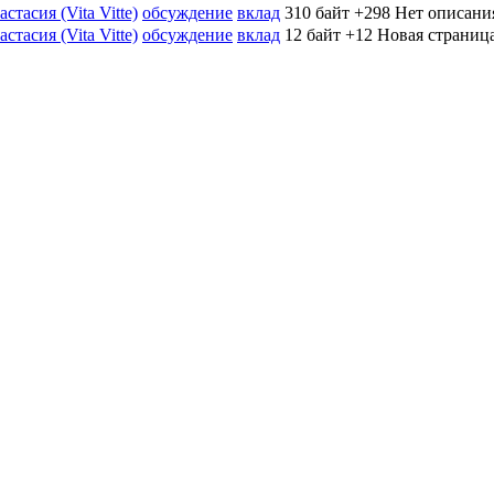
стасия (Vita Vitte)
обсуждение
вклад
‎
310 байт
+298
‎
Нет описани
стасия (Vita Vitte)
обсуждение
вклад
‎
12 байт
+12
‎
Новая страница