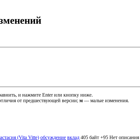
изменений
равнить, и нажмите Enter или кнопку ниже.
тличия от предшествующей версии;
м
— малые изменения.
стасия (Vita Vitte)
обсуждение
вклад
‎
405 байт
+95
‎
Нет описания