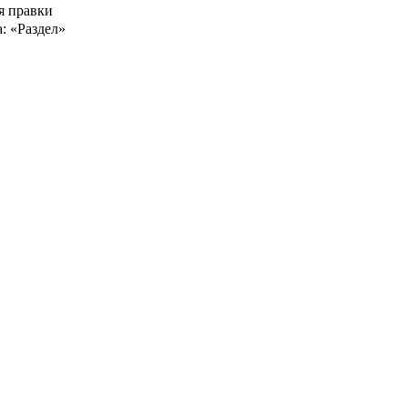
я правки
: «Раздел»