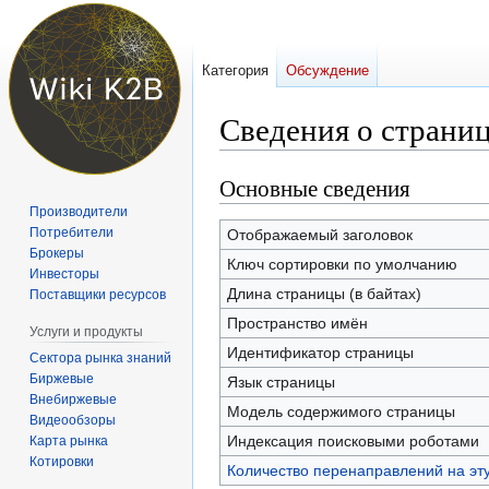
Категория
Обсуждение
Сведения о страни
Основные сведения
Перейти
Перейти
к
к
Производители
навигации
поиску
Потребители
Отображаемый заголовок
Брокеры
Ключ сортировки по умолчанию
Инвесторы
Длина страницы (в байтах)
Поставщики ресурсов
Пространство имён
Услуги и продукты
Идентификатор страницы
Сектора рынка знаний
Биржевые
Язык страницы
Внебиржевые
Модель содержимого страницы
Видеообзоры
Индексация поисковыми роботами
Карта рынка
Котировки
Количество перенаправлений на эт