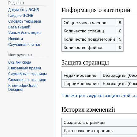
Редсовет
Информация о категории
Документы ЭСИБ
Гайд по ЭСИБ
Словарь терминов
Общее число членов
9
База знаний
Количество страниц
0
Умным быть модно
Количество подкатегорий
9
Новости
Случайная статья
Количество файлов
0
Инструменты
Защита страницы
Ссылки сюда
Связанные правки
Служебные страницы
Редактирование
Без защиты (бес
Сведения о странице
Переименование
Без защиты (бес
KnowledgeGraph
Designer
Просмотреть журнал защиты этой с
История изменений
Создатель страницы
Дата создания страницы